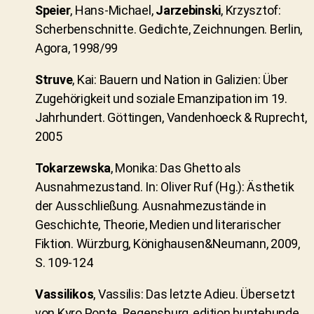
Speier
, Hans-Michael,
Jarzebinski
, Krzysztof:
Scherbenschnitte. Gedichte, Zeichnungen. Berlin,
Agora, 1998/99
Struve
, Kai: Bauern und Nation in Galizien: Über
Zugehörigkeit und soziale Emanzipation im 19.
Jahrhundert. Göttingen, Vandenhoeck & Ruprecht,
2005
Tokarzewska
, Monika: Das Ghetto als
Ausnahmezustand. In: Oliver Ruf (Hg.): Ästhetik
der Ausschließung. Ausnahmezustände in
Geschichte, Theorie, Medien und literarischer
Fiktion. Würzburg, Könighausen&Neumann, 2009,
S. 109-124
Vassilikos
, Vassilis: Das letzte Adieu. Übersetzt
von Kyro Ponte. Regensburg, edition buntehunde,